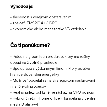
Výhodou je:
• skúsenosť s verejným obstarávaním
• znalosť ITMS2014+ / ISPO
• ekonomické alebo manažérske VŠ vzdelanie
Čo ti ponúkame?
• Prácu na green tech produkte, ktorý má reálny 
dopad na životné prostredie
• Spoluprácu s výskumným tímom, ktorý posúva 
hranice slovenskej energetiky
• Možnosť podieľať sa na strategickom nastavovaní 
finančných procesov
• Reálnu príležitosť kariérne rásť až na CFO pozíciu
• Hybridný režim (home office + kancelária v centre 
mesta Bratislavy)